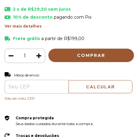
2
x de
R$29,50
sem juros
10% de desconto
pagando com Pix
Ver mais detalhes
Frete grátis
a partir de
R$199,00
ALTERAR CEP
Entregas para o CEP:
Meios de envio
CALCULAR
Não sei meu CEP
Compra protegida
Seus dados cuidados durante toda a compra.
Trocas e devoluções