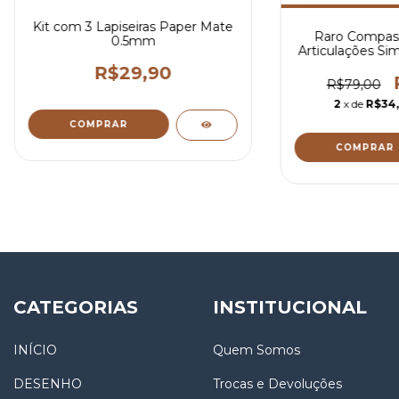
Kit com 3 Lapiseiras Paper Mate
Raro Compass
0.5mm
Articulações Sim
R$29,90
R$79,00
2
x de
R$34
CATEGORIAS
INSTITUCIONAL
INÍCIO
Quem Somos
DESENHO
Trocas e Devoluções