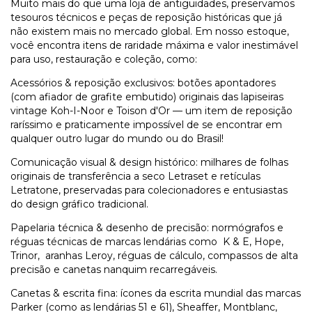
Muito mais do que uma loja de antiguidades, preservamos
tesouros técnicos e peças de reposição históricas que já
não existem mais no mercado global. Em nosso estoque,
você encontra itens de raridade máxima e valor inestimável
para uso, restauração e coleção, como:
Acessórios & reposição exclusivos: botões apontadores
(com afiador de grafite embutido) originais das lapiseiras
vintage Koh-I-Noor e Toison d'Or — um item de reposição
raríssimo e praticamente impossível de se encontrar em
qualquer outro lugar do mundo ou do Brasil!
Comunicação visual & design histórico: milhares de folhas
originais de transferência a seco Letraset e retículas
Letratone, preservadas para colecionadores e entusiastas
do design gráfico tradicional.
Papelaria técnica & desenho de precisão: normógrafos e
réguas técnicas de marcas lendárias como K & E, Hope,
Trinor, aranhas Leroy, réguas de cálculo, compassos de alta
precisão e canetas nanquim recarregáveis.
Canetas & escrita fina: ícones da escrita mundial das marcas
Parker (como as lendárias 51 e 61), Sheaffer, Montblanc,