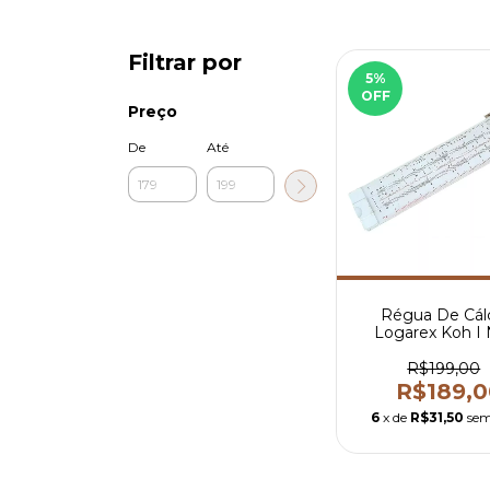
Filtrar por
5
%
OFF
Preço
De
Até
Régua De Cál
Logarex Koh I
15cm Ref. 27
R$199,00
R$189,0
6
x de
R$31,50
sem