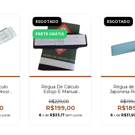
ESGOTADO
ESGOTADO
FRETE GRÁTIS
culo
Régua De Cálculo
Régua de 
 Noor
Estojo E Manual
Japonesa R
102
Originais Koh-i-noor
Estojo - 15c
15cm
R$229,00
R$199
0
R$199,00
R$18
 juros
6
x de
R$33,17
sem juros
6
x de
R$31,5