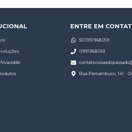
UCIONAL
ENTRE EM CONTA
os
5511991968059
evoluções
11991968059
 Privacidde
contatocoisasdopassado
Produtos
Rua Pernambuco, 141 - O