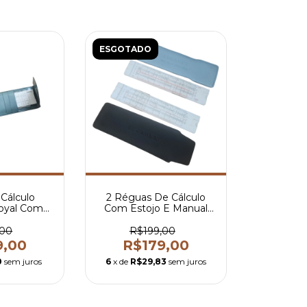
ESGOTADO
Cálculo
2 Réguas De Cálculo
oyal Com
Com Estojo E Manual
m - Anos 70
Koh I Noor Logarex
,00
R$199,00
9,00
R$179,00
0
sem juros
6
x de
R$29,83
sem juros