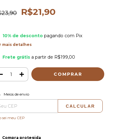
R$21,90
$23,90
10% de desconto
pagando com Pix
r mais detalhes
Frete grátis
a partir de
R$199,00
ALTERAR CEP
regas para o CEP:
Meios de envio
CALCULAR
o sei meu CEP
Compra protegida