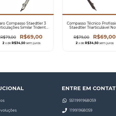
aro Compasso Staedtler 3
Compasso Técnico Profissi
rticulações Similar Trident
Staedtler Triarticulável N
9010
R$69,00
R$69,00
R$79,00
R$79,00
2
x de
R$34,50
sem juros
2
x de
R$34,50
sem juros
UCIONAL
ENTRE EM CONTA
os
5511991968059
evoluções
11991968059