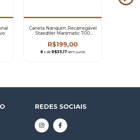
onal
Caneta Nanquim Recarregável
Gabarito
ovo
Staedtler Marsmatic 700
1.0mm
R$199,00
6
x de
R$33,17
sem juros
2
x de
TO
REDES SOCIAIS