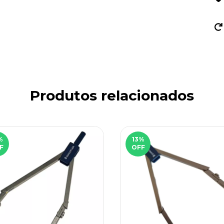
Produtos relacionados
%
13
%
F
OFF