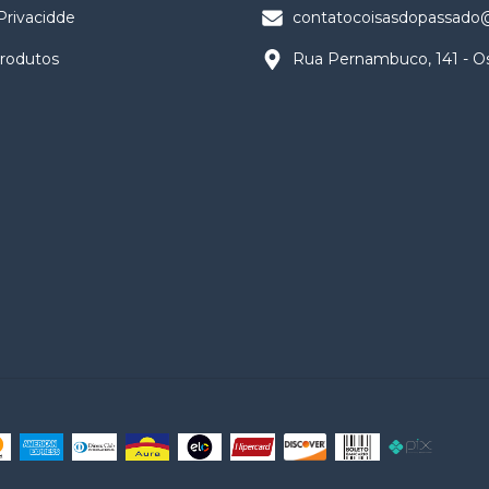
 Privacidde
contatocoisasdopassado
Produtos
Rua Pernambuco, 141 - O