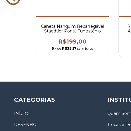
carregável
Caneta Nanquim Recarregável
R
1.0mm
Staedtler Ponta Tungstênio
A
0.6mm
00
R$199,00
m juros
6
x de
R$33,17
sem juros
CATEGORIAS
INSTIT
INÍCIO
Quem Som
DESENHO
Trocas e D