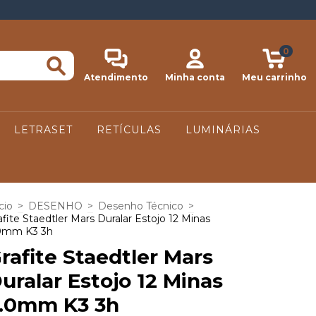
0
Atendimento
Minha conta
Meu carrinho
LETRASET
RETÍCULAS
LUMINÁRIAS
cio
>
DESENHO
>
Desenho Técnico
>
afite Staedtler Mars Duralar Estojo 12 Minas
0mm K3 3h
rafite Staedtler Mars
uralar Estojo 12 Minas
.0mm K3 3h