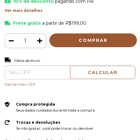
10% de desconto
pagando com Pix
Ver mais detalhes
Frete grátis
a partir de
R$199,00
ALTERAR CEP
Entregas para o CEP:
Meios de envio
CALCULAR
Não sei meu CEP
Compra protegida
Seus dados cuidados durante toda a compra.
Trocas e devoluções
Se não gostar, você pode trocar ou devolver.