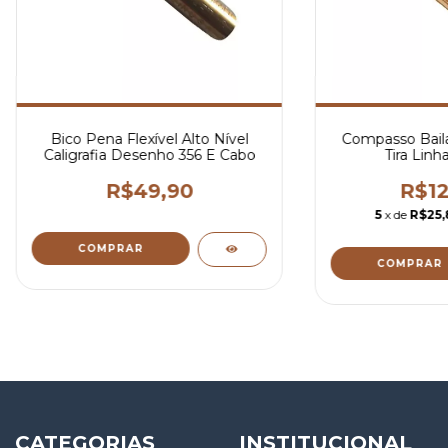
Bico Pena Flexível Alto Nível
Compasso Bail
Caligrafia Desenho 356 E Cabo
Tira Linh
R$49,90
R$12
5
x de
R$25,
CATEGORIAS
INSTITUCIONAL