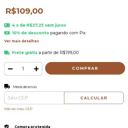
R$109,00
4
x de
R$27,25
sem juros
10% de desconto
pagando com Pix
Ver mais detalhes
Frete grátis
a partir de
R$199,00
ALTERAR CEP
Entregas para o CEP:
Meios de envio
CALCULAR
Não sei meu CEP
Compra protegida